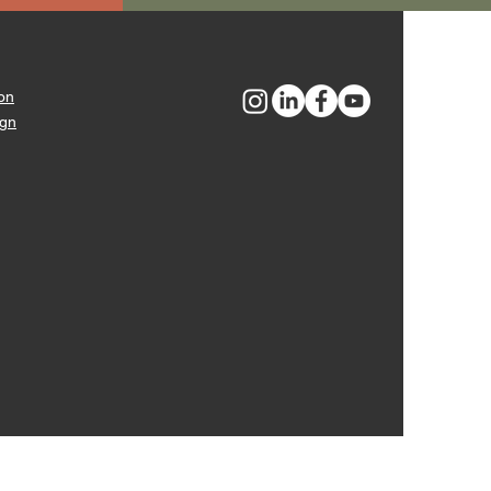
on
ign