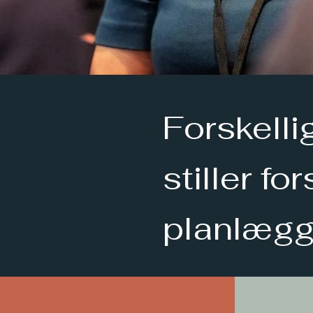
Forskelli
stiller fo
planlægg