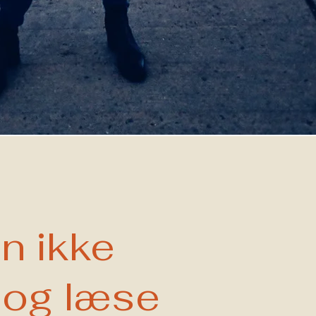
an ikke
e og læse