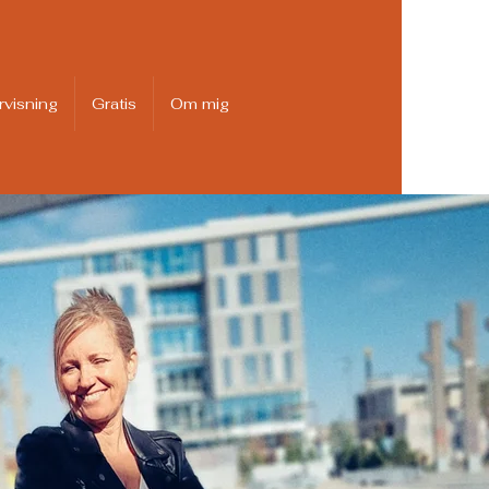
visning
Gratis
Om mig