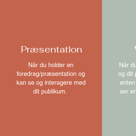
Præsentation
Når du holder en
Når du
foredrag/præsentation og
og dit
kan se og interagere med
enten 
dit publikum.
ser e