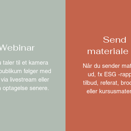
Send
Webinar
materiale
 taler til et kamera
Når du sender mat
 publikum følger med
ud, fx ESG -rapp
via livestream eller
tilbud, referat, br
n optagelse senere.
eller kursusmater