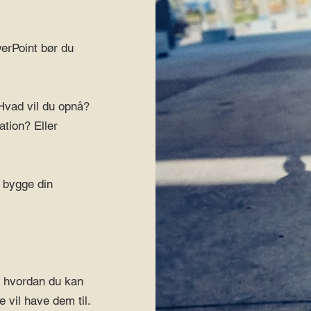
erPoint bør du
Hvad vil du opnå?
tion? Eller
t bygge din
å hvordan du kan
e vil have dem til.