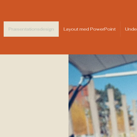
Præsentationsdesign
Layout med PowerPoint
Under