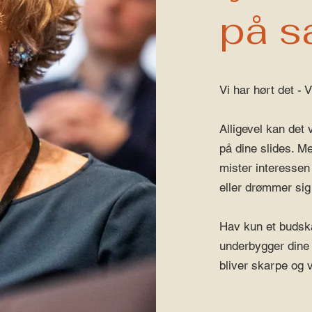
på s
Vi har hørt det - 
Alligevel kan det 
på dine slides. Me
mister interessen 
eller drømmer si
Hav kun et budskab
underbygger dine
bliver skarpe og 