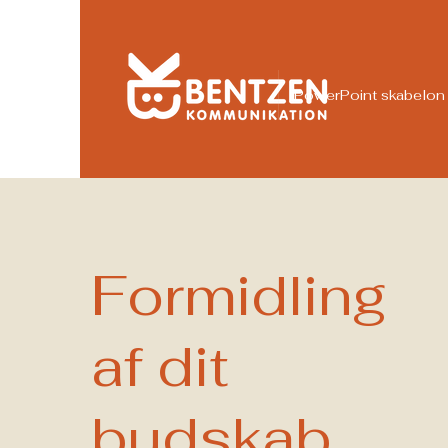
PowerPoint skabelon
Formidling
af dit
budskab