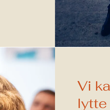
Vi k
lytt